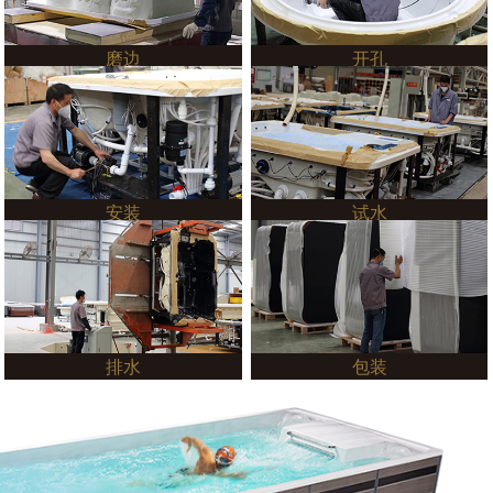
磨边
开孔
安装
试水
排水
包装