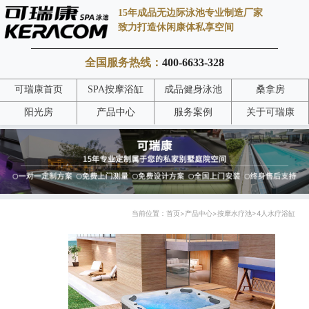
15年成品无边际泳池专业制造厂家
致力打造休闲康体私享空间
全国服务热线：
400-6633-328
可瑞康首页
SPA按摩浴缸
成品健身泳池
桑拿房
阳光房
产品中心
服务案例
关于可瑞康
当前位置：
首页
>
产品中心
>
按摩水疗池
>
4人水疗浴缸