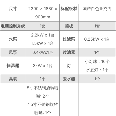
尺寸
2200 x 1880 x
标配板材
国产白色亚克力
900mm
电脑控制系统
1套
裙板
1套
2.2kW x 1台
水泵
过滤泵
0.25kW x 1台
1.5kW x 1台
风泵
0.4kWx1台
过滤器
1个
小灯珠：10个
恒温器
3kW x 1台
灯
水底灯：1个
臭氧
1个
去水器
1个
5寸不锈钢旋转喷
嘴: 2个
4.5寸不锈钢旋转
喷嘴: 1个