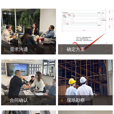
1
需求沟通
2
确定方案
3
合同确认
4
现场勘察