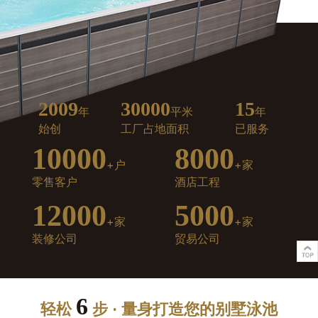
2009
30000
15
年
平米
年
始创
工厂占地面积
已服务
10000
8000
+户
+家
零售客户
酒店工程
12000
5000
+家
+家
装修公司
贸易公司
6
轻松
步 · 量身打造您的别墅泳池