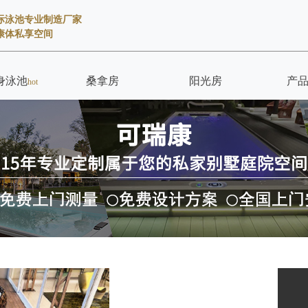
边际泳池专业制造厂家
康体私享空间
身泳池
桑拿房
阳光房
产
hot