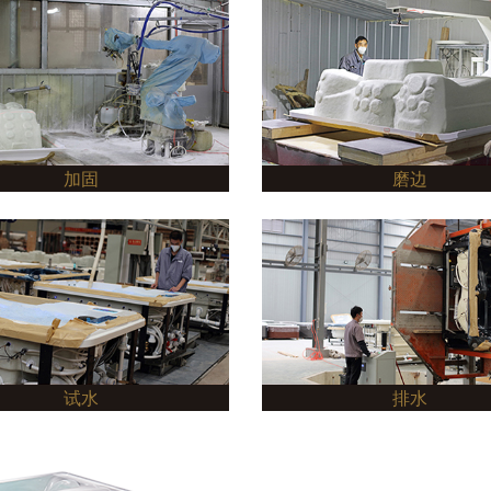
加固
磨边
试水
排水