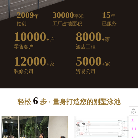
2009
30000
15
年
平米
年
始创
工厂占地面积
已服务
10000
8000
+户
+家
零售客户
酒店工程
12000
5000
+家
+家
装修公司
贸易公司
6
轻松
步 · 量身打造您的别墅泳池