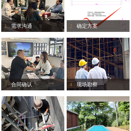
1
需求沟通
2
确定方案
3
合同确认
4
现场勘察