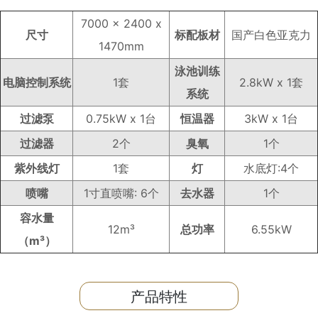
7000 x 2400 x
尺寸
标配板材
国产白色亚克力
1470m
m
泳池训练
电脑控制系统
1套
2.8kW x 1套
系统
过滤泵
0.75kW x 1台
恒温器
3kW x 1台
过滤器
2个
臭氧
1个
紫外线灯
1套
灯
水底灯:4个
喷嘴
1寸直喷嘴: 6个
去水器
1个
容水量
12m³
总功率
6.55kW
（m³）
产品特性